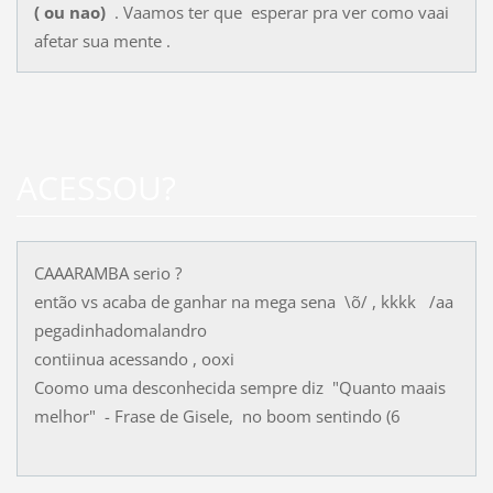
( ou nao)
. Vaamos ter que esperar pra ver como vaai
afetar sua mente .
ACESSOU?
CAAARAMBA serio ?
então vs acaba de ganhar na mega sena \õ/ , kkkk /aa
pegadinhadomalandro
contiinua acessando , ooxi
Coomo uma desconhecida sempre diz "Quanto maais
melhor" - Frase de Gisele, no boom sentindo (6