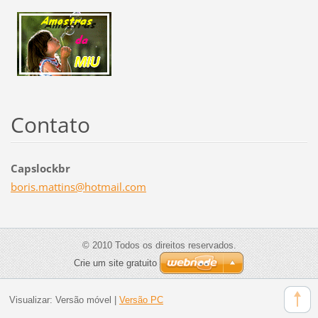
Contato
Capslockbr
boris.ma
ttins@ho
tmail.co
m
© 2010 Todos os direitos reservados.
Crie um site gratuito
Visualizar:
Versão móvel
|
Versão PC