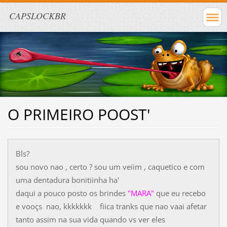
CAPSLOCKBR
O PRIMEIRO POOST'
Bls?
sou novo nao , certo ? sou um veiim , caquetico e com
uma dentadura bonitiinha ha'
daqui a pouco posto os brindes
"MARA"
que eu recebo
e vooçs nao, kkkkkkk fiica tranks que nao vaai afetar
tanto assim na sua vida quando vs ver eles